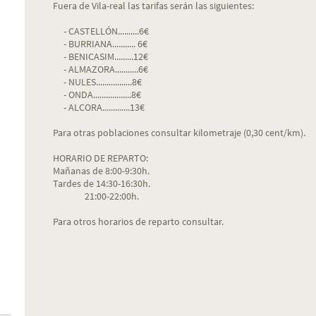
Fuera de Vila-real las tarifas serán las siguientes:
- CASTELLÓN..........6€
- BURRIANA........... 6€
- BENICASIM.........12€
- ALMAZORA...........6€
- NULES.................8€
- ONDA..................8€
- ALCORA.............13€
Para otras poblaciones consultar kilometraje (0,30 cent/km).
HORARIO DE REPARTO:
Mañanas de 8:00-9:30h.
Tardes de 14:30-16:30h.
21:00-22:00h.
Para otros horarios de reparto consultar.