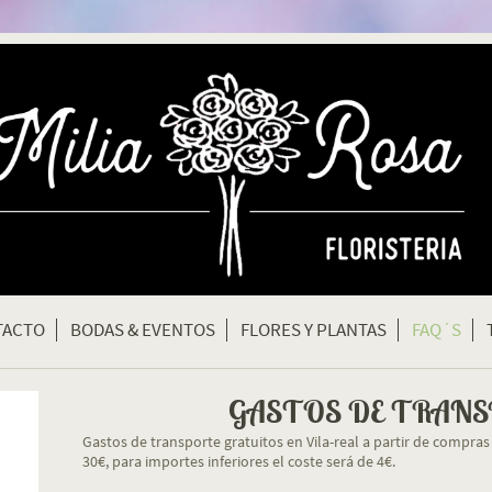
TACTO
BODAS & EVENTOS
FLORES Y PLANTAS
FAQ´S
GASTOS DE TRAN
Gastos de transporte gratuitos en Vila-real a partir de compras
30€, para importes inferiores el coste será de 4€.