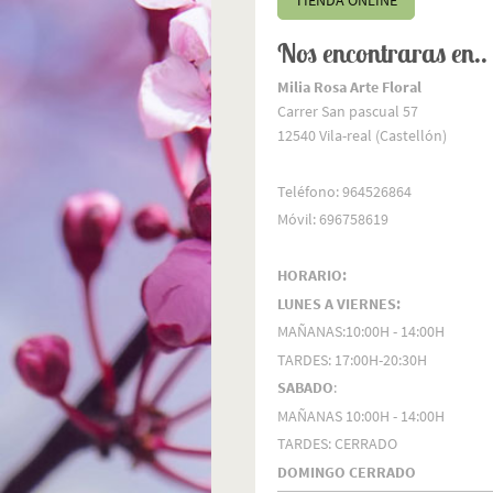
TIENDA ONLINE
Nos encontraras en..
Milia Rosa Arte Floral
Carrer San pascual 57
12540 Vila-real (Castellón)
Teléfono: 964526864
Móvil: 696758619
HORARIO:
LUNES A VIERNES:
MAÑANAS:10:00H - 14:00H
TARDES: 17:00H-20:30H
SABADO
:
MAÑANAS 10:00H - 14:00H
TARDES: CERRADO
DOMINGO CERRADO