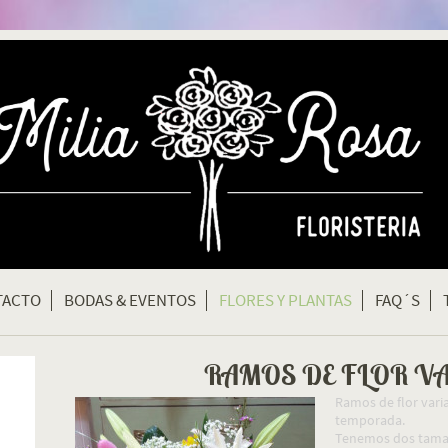
TACTO
BODAS & EVENTOS
FLORES Y PLANTAS
FAQ´S
RAMOS DE FLOR V
Ramos de flor varia
temporada.
Tenemos dos tamañ