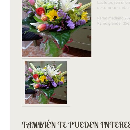
Las fotos son orie
de color concreta 
Ramo mediano 25
Ramo grande 35€
TAMBIÉN TE PUEDEN INTERE