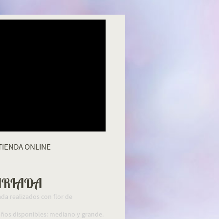
TIENDA ONLINE
ARIADA
da realizados con flor de
os disponibles: mediano y grande.