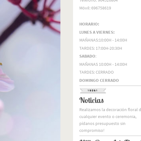
Móvil: 696758619
HORARIO:
LUNES A VIERNES:
MAÑANAS:10:00H - 14:00H
TARDES: 17:00H-20:30H
SABADO
:
MAÑANAS 10:00H - 14:00H
TARDES: CERRADO
DOMINGO CERRADO
Noticias
Realizamos la decoración floral 
cualquier evento o ceremonia,
pídanos presupuesto sin
compromiso!